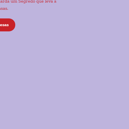
uarda um Segredo que leva a
asas.
esas