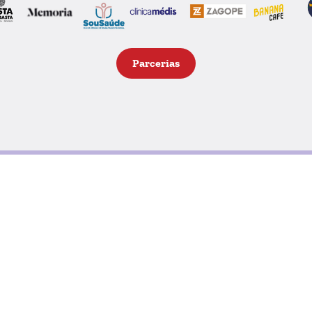
Parcerias
Deste 1998 que o Exército de
eto
entidades (empresas e partic
para entregar a famílias car
proporcionar aos pais (das fam
de, no Natal, poderem oferec
que estes percebam que o r