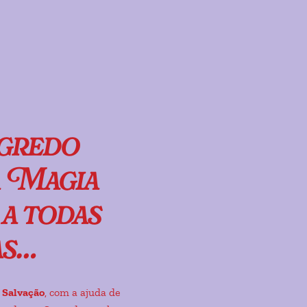
gredo
a Magia
a todas
as…
 Salvação
, com a ajuda de