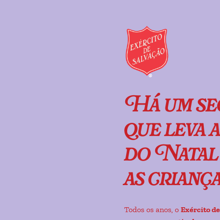
Há um se
que leva 
do Natal 
as crianç
Todos os anos, o
Exército de