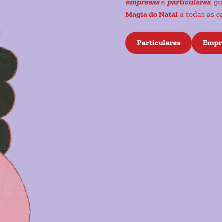
empresas
e
particulares
, g
Magia do Natal
a todas as c
Particulares
Empr