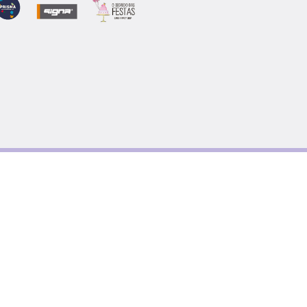
 Salvação através de várias
ulares) angaria presentes de Natal
enciadas, tendo como objetivo
ílias carenciadas) a possibilidade
er um presente aos seus filhos sem
eceberam através de uma