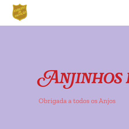
Ir
Saltar
para
para
a
o
navegação
conteúdo
Anjinhos 
Obrigada a todos os Anjos