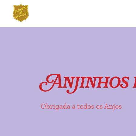
Ir
Saltar
para
para
a
o
navegação
conteúdo
Anjinhos 
Obrigada a todos os Anjos