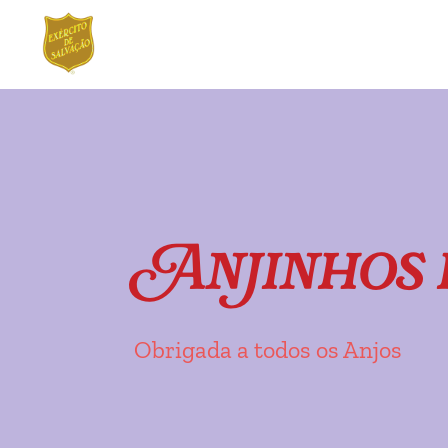
Ir
Saltar
para
para
a
o
navegação
conteúdo
Anjinhos 
Obrigada a todos os Anjos