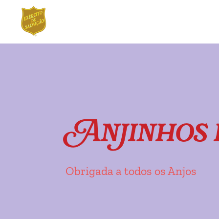
Ir
Saltar
para
para
a
o
navegação
conteúdo
Anjinhos 
Obrigada a todos os Anjos