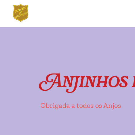
Ir
Saltar
para
para
a
o
navegação
conteúdo
Anjinhos 
Obrigada a todos os Anjos