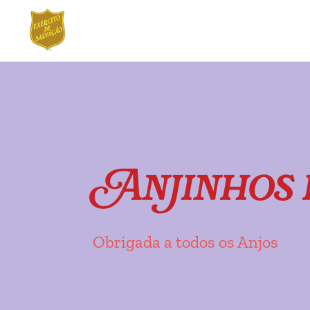
Ir
Saltar
para
para
a
o
navegação
conteúdo
Anjinhos 
Obrigada a todos os Anjos