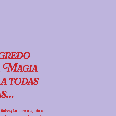
gredo
a Magia
a todas
as…
 Salvação
, com a ajuda de