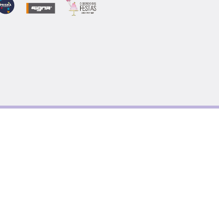
 Salvação através de várias
ulares) angaria presentes de Natal
enciadas, tendo como objetivo
ílias carenciadas) a possibilidade
er um presente aos seus filhos sem
eceberam através de uma