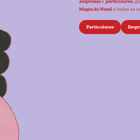
empresas
e
particulares
, g
Magia do Natal
a todas as c
Particulares
Empr