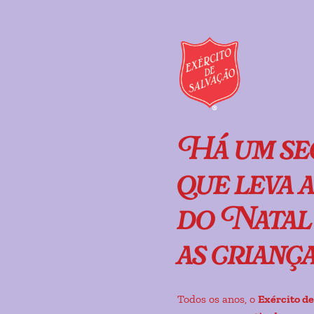
Há um se
que leva 
do Natal 
as crianç
Todos os anos, o
Exército de