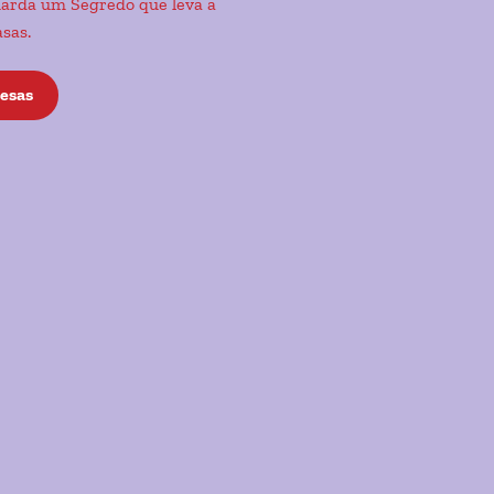
uarda um Segredo que leva a
asas.
esas