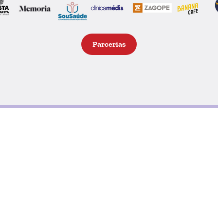
Parcerias
Deste 1998 que o Exército de
eto
entidades (empresas e partic
para entregar a famílias car
proporcionar aos pais (das fam
de, no Natal, poderem oferec
que estes percebam que o r