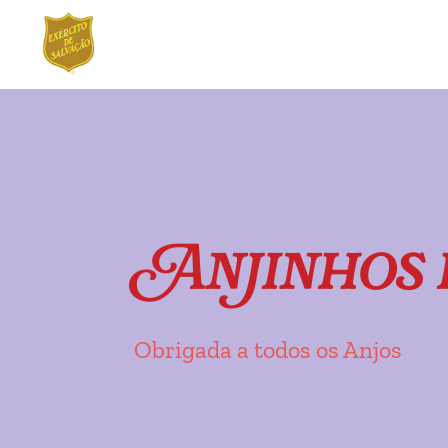
Ir
Saltar
para
para
a
o
navegação
conteúdo
Anjinhos 
Obrigada a todos os Anjos