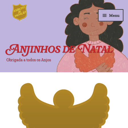
Ir
Saltar
Menu
para
para
a
o
navegação
conteúdo
Inicio
Anjinhos de Natal
FAQ’s
Obrigada a todos os Anjos
Meu Anjinho