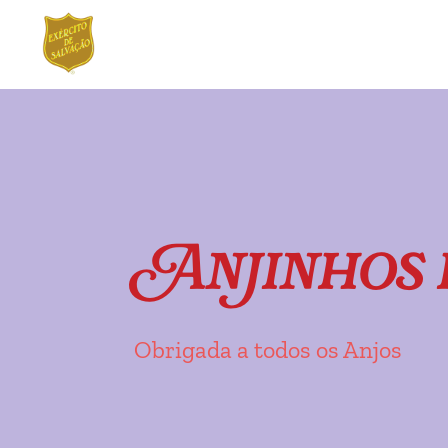
Ir
Saltar
para
para
a
o
navegação
conteúdo
Anjinhos 
Obrigada a todos os Anjos