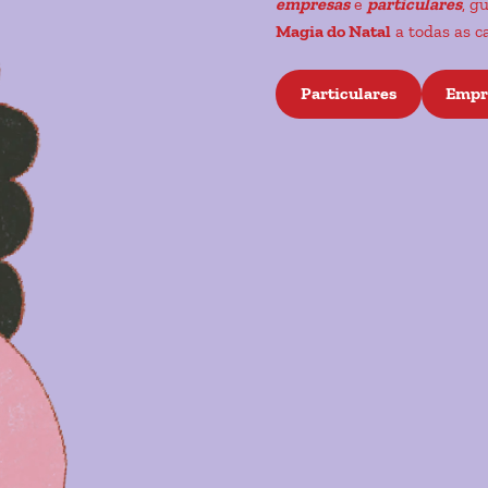
empresas
e
particulares
, g
Magia do Natal
a todas as c
Particulares
Empr