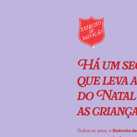
Há um se
que leva 
do Natal 
as crianç
Todos os anos, o
Exército de