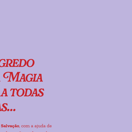
gredo
a Magia
a todas
as…
 Salvação
, com a ajuda de