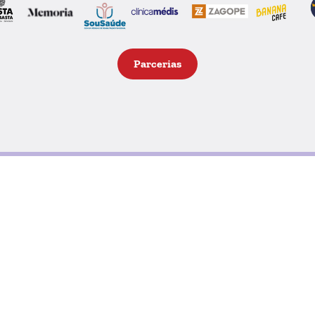
Parcerias
Deste 1998 que o Exército de
eto
entidades (empresas e partic
para entregar a famílias car
proporcionar aos pais (das fam
de, no Natal, poderem oferec
que estes percebam que o r