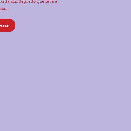
uarda um Segredo que leva a
asas.
esas