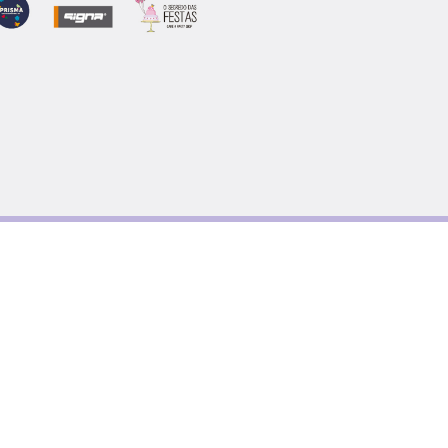
 Salvação através de várias
ulares) angaria presentes de Natal
enciadas, tendo como objetivo
ílias carenciadas) a possibilidade
er um presente aos seus filhos sem
eceberam através de uma