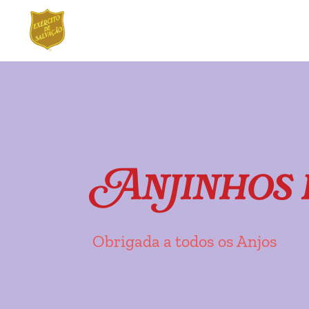
Ir
Saltar
para
para
a
o
navegação
conteúdo
Anjinhos 
Obrigada a todos os Anjos