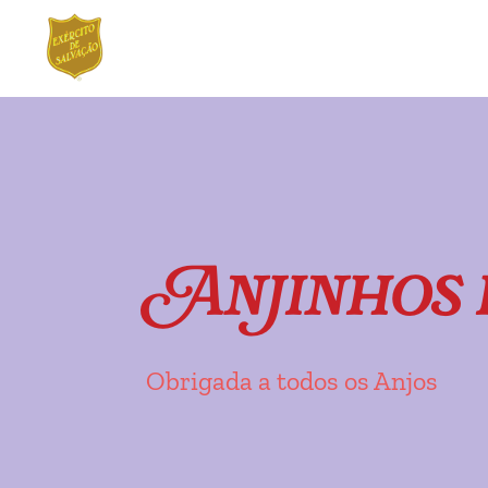
Ir
Saltar
para
para
a
o
navegação
conteúdo
Anjinhos 
Obrigada a todos os Anjos